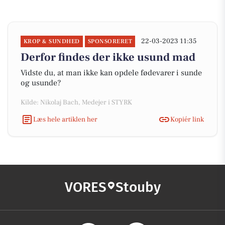
22-03-2023 11:35
KROP & SUNDHED
SPONSORERET
Derfor findes der ikke usund mad
Vidste du, at man ikke kan opdele fødevarer i sunde
og usunde?
Kilde: Nikolaj Bach, Medejer i STYRK
Læs hele artiklen her
Kopiér link
VORES
Stouby