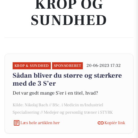
KROP OG
SUNDHED
20-06-2023 17:32
KROP & SUNDHED
SPONSORERET
Sådan bliver du større og stærkere
med de 3 S’er
Det var godt mange S’er i en titel, hvad?
Kilde: Nikolaj Bach // BSc. i Medicin m/Industriel
Specialisering // Medejer og personlig træner i STYRK
Læs hele artiklen her
Kopiér link