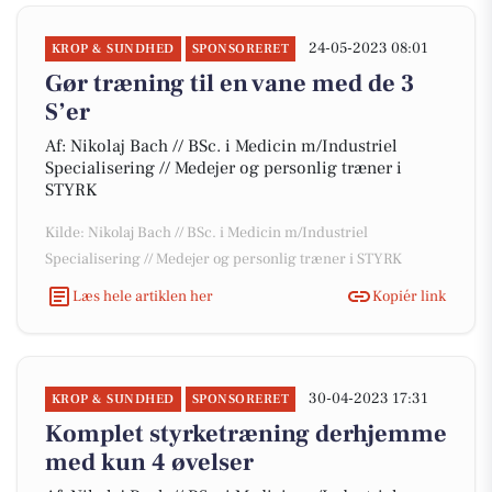
24-05-2023 08:01
KROP & SUNDHED
SPONSORERET
Gør træning til en vane med de 3
S’er
Af: Nikolaj Bach // BSc. i Medicin m/Industriel
Specialisering // Medejer og personlig træner i
STYRK
Kilde: Nikolaj Bach // BSc. i Medicin m/Industriel
Specialisering // Medejer og personlig træner i STYRK
Læs hele artiklen her
Kopiér link
30-04-2023 17:31
KROP & SUNDHED
SPONSORERET
Komplet styrketræning derhjemme
med kun 4 øvelser