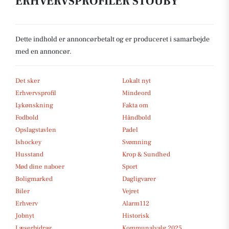
ERHVERVSPROFILER STOUBY
Dette indhold er annoncørbetalt og er produceret i samarbejde
med en annoncør.
Det sker
Lokalt nyt
Erhvervsprofil
Mindeord
Lykønskning
Fakta om
Fodbold
Håndbold
Opslagstavlen
Padel
Ishockey
Svømning
Husstand
Krop & Sundhed
Mød dine naboer
Sport
Boligmarked
Dagligvarer
Biler
Vejret
Erhverv
Alarm112
Jobnyt
Historisk
Læserbidrag
Kommunalvalg 2025