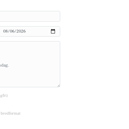
lgfri)
r bredformat