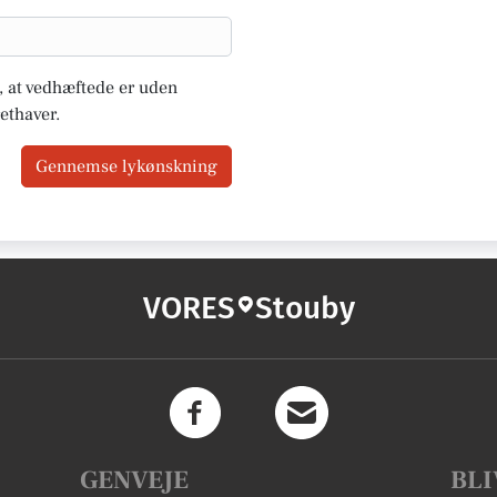
u, at vedhæftede er uden
ethaver.
Gennemse lykønskning
VORES
Stouby
GENVEJE
BLI