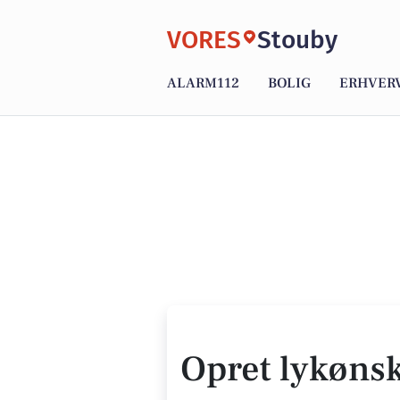
VORES
Stouby
ALARM112
BOLIG
ERHVER
Opret lykøns