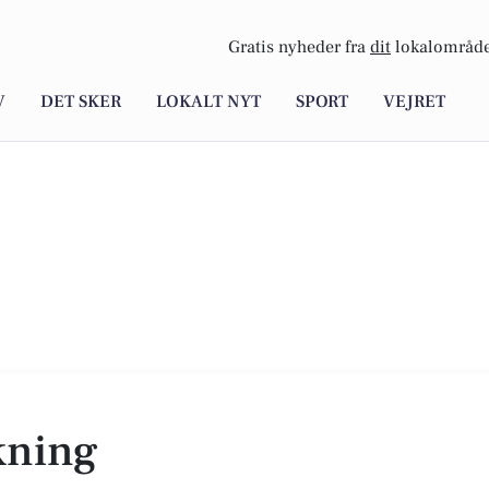
Gratis nyheder fra
dit
lokalområde
V
DET SKER
LOKALT NYT
SPORT
VEJRET
kning