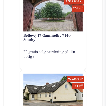
3.995.000 kr
2
256 m
Bellevej 17 Gammelby 7140
Stouby
Få gratis salgsvurdering på din
bolig ›
975.000 kr
2
144 m