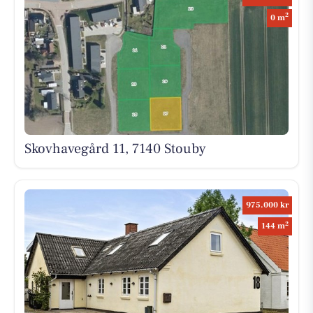
2
0 m
Skovhavegård 11, 7140 Stouby
975.000 kr
2
144 m