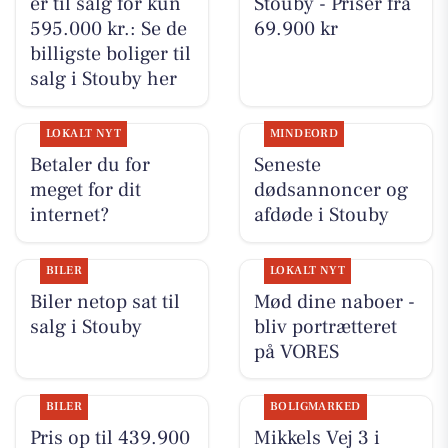
er til salg for kun
Stouby - Priser fra
595.000 kr.: Se de
69.900 kr
billigste boliger til
salg i Stouby her
LOKALT NYT
MINDEORD
Betaler du for
Seneste
meget for dit
dødsannoncer og
internet?
afdøde i Stouby
BILER
LOKALT NYT
Biler netop sat til
Mød dine naboer -
salg i Stouby
bliv portrætteret
på VORES
BILER
BOLIGMARKED
Pris op til 439.900
Mikkels Vej 3 i