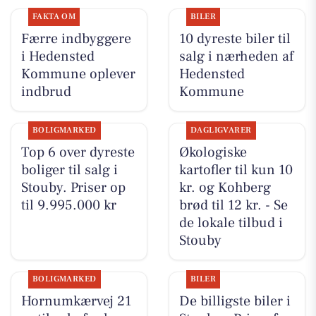
FAKTA OM
BILER
Færre indbyggere
10 dyreste biler til
i Hedensted
salg i nærheden af
Kommune oplever
Hedensted
indbrud
Kommune
BOLIGMARKED
DAGLIGVARER
Top 6 over dyreste
Økologiske
boliger til salg i
kartofler til kun 10
Stouby. Priser op
kr. og Kohberg
til 9.995.000 kr
brød til 12 kr. - Se
de lokale tilbud i
Stouby
BOLIGMARKED
BILER
Hornumkærvej 21
De billigste biler i