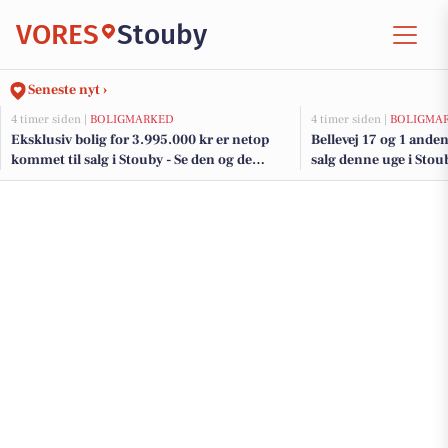
VORES
Stouby
Seneste nyt ›
4 timer siden |
BOLIGMARKED
4 timer siden |
BOLIGMA
Eksklusiv bolig for 3.995.000 kr er netop
Bellevej 17 og 1 anden
kommet til salg i Stouby - Se den og de
salg denne uge i Stoub
dyreste boliger her