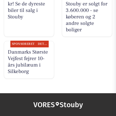
kr! Se de dyreste
Stouby er solgt for
biler til salg i
3.600.000 - se
Stouby
køberen og 2
andre solgte
boliger
SPONSORERET
DET SKER
Danmarks Største
Vejfest fejrer 10-
års jubilæum i
Silkeborg
VORES
Stouby