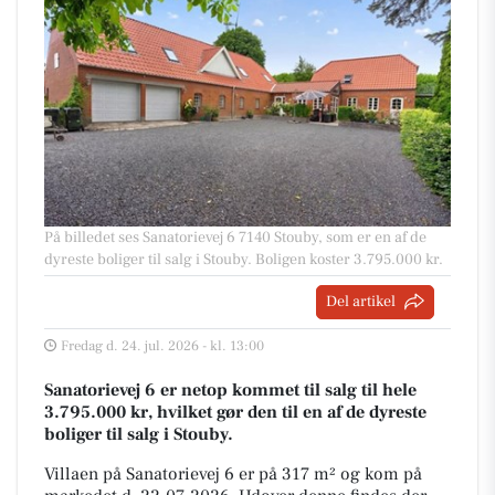
På billedet ses Sanatorievej 6 7140 Stouby, som er en af de
dyreste boliger til salg i Stouby. Boligen koster 3.795.000 kr.
Del artikel
Fredag d. 24. jul. 2026 - kl. 13:00
Sanatorievej 6 er netop kommet til salg til hele
3.795.000 kr, hvilket gør den til en af de dyreste
boliger til salg i Stouby.
Villaen på Sanatorievej 6 er på 317 m² og kom på