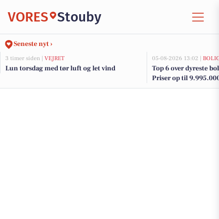
VORES
Stouby
Seneste nyt ›
3 timer siden |
VEJRET
05-08-2026 13:02 |
BOLI
Lun torsdag med tør luft og let vind
Top 6 over dyreste boli
Priser op til 9.995.00