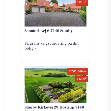
2
317 m
Sanatorievej 6 7140 Stouby
Få gratis salgsvurdering på din
bolig ›
3.795.000 kr
2
243 m
Stouby Kirkevej 29 Hostrup 7140