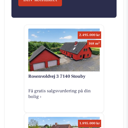
2.495.000 kr
2
168 m
Rosenvoldvej 3 7140 Stouby
Få gratis salgsvurdering på din
bolig ›
1.895.000 kr