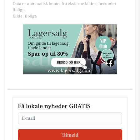
Data er automatisk hentet fra eksterne kilder, herunder
Boliga.
Kilde: Boliga
Få lokale nyheder GRATIS
Email
Tilmeld