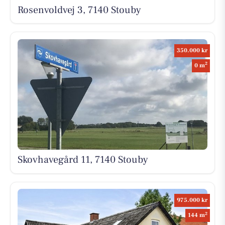
Rosenvoldvej 3, 7140 Stouby
350.000 kr
2
0 m
Skovhavegård 11, 7140 Stouby
975.000 kr
2
144 m