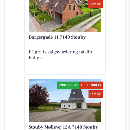
2
209 m
Borgergade 11 7140 Stouby
Få gratis salgsvurdering på din
bolig ›
-200.000 kr
1.595.000 kr
2
189 m
Stouby Møllevej 12A 7140 Stouby