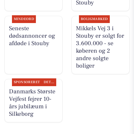
Stouby
MINDEORD
BOLIGMARKED
Seneste
Mikkels Vej 3 i
dødsannoncer og
Stouby er solgt for
afdøde i Stouby
3.600.000 - se
køberen og 2
andre solgte
boliger
SPONSORERET
DET SKER
Danmarks Største
Vejfest fejrer 10-
års jubilæum i
Silkeborg