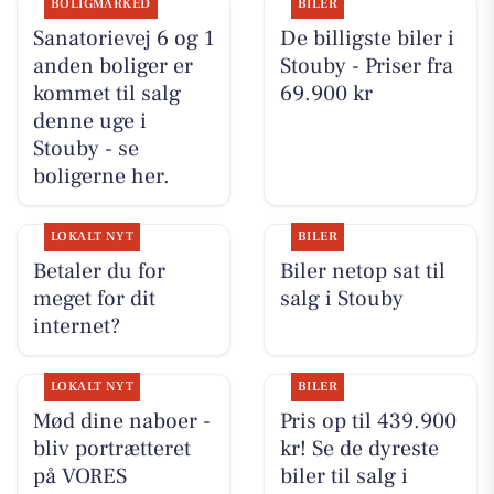
BOLIGMARKED
BILER
Sanatorievej 6 og 1
De billigste biler i
anden boliger er
Stouby - Priser fra
kommet til salg
69.900 kr
denne uge i
Stouby - se
boligerne her.
LOKALT NYT
BILER
Betaler du for
Biler netop sat til
meget for dit
salg i Stouby
internet?
LOKALT NYT
BILER
Mød dine naboer -
Pris op til 439.900
bliv portrætteret
kr! Se de dyreste
på VORES
biler til salg i