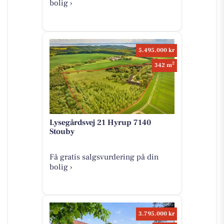
bolig ›
5.495.000 kr
2
342 m
Lysegårdsvej 21 Hyrup 7140
Stouby
Få gratis salgsvurdering på din
bolig ›
3.795.000 kr