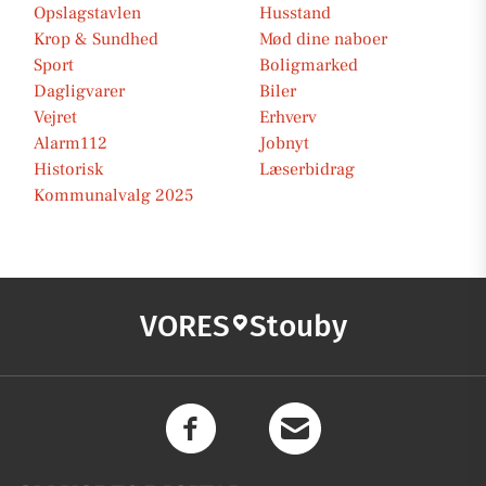
Opslagstavlen
Husstand
Krop & Sundhed
Mød dine naboer
Sport
Boligmarked
Dagligvarer
Biler
Vejret
Erhverv
Alarm112
Jobnyt
Historisk
Læserbidrag
Kommunalvalg 2025
VORES
Stouby