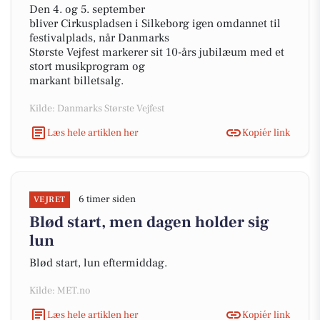
Den 4. og 5. september
bliver Cirkuspladsen i Silkeborg igen omdannet til
festivalplads, når Danmarks
Største Vejfest markerer sit 10-års jubilæum med et
stort musikprogram og
markant billetsalg.
Kilde: Danmarks Største Vejfest
Læs hele artiklen her
Kopiér link
6 timer siden
VEJRET
Blød start, men dagen holder sig
lun
Blød start, lun eftermiddag.
Kilde: MET.no
Læs hele artiklen her
Kopiér link