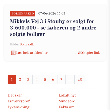
07-06-2026 15:05
BOLIGMARKED
Mikkels Vej 3 i Stouby er solgt for
3.600.000 - se køberen og 2 andre
solgte boliger
Kilde:
Boliga.dk
Læs hele artiklen her
Kopiér link
1
2
3
4
5
6
7
...
28
Det sker
Lokalt nyt
Erhvervsprofil
Mindeord
Lykønskning
Fakta om